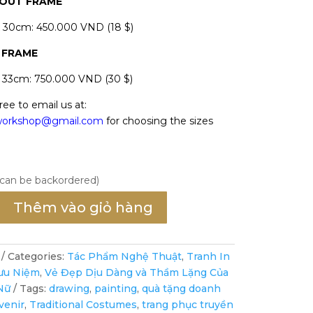
HOUT FRAME
x 30cm: 450.000 VND (18 $)
 FRAME
x 33cm: 750.000 VND (30 $)
ree to email us at:
oworkshop@gmail.com
for choosing the sizes
(can be backordered)
Thêm vào giỏ hàng
Categories:
Tác Phẩm Nghệ Thuật
,
Tranh In
ưu Niệm
,
Vẻ Đẹp Dịu Dàng và Thầm Lặng Của
Nữ
Tags:
drawing
,
painting
,
quà tặng doanh
venir
,
Traditional Costumes
,
trang phục truyền