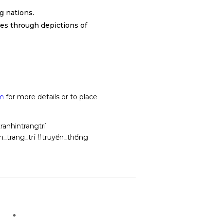
 nations.
res through depictions of
m
for more details or to place
ranhintrangtrí
h_trang_trí #truyền_thống