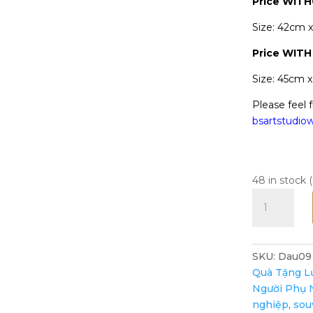
Price WIT
Size: 42cm 
Price
WITH
Size: 45cm 
Please feel f
bsartstudi
48 in stock 
Ms.
Dậu
travels
to
SKU:
Dau09
France
Quà Tặng L
-
Người Phụ 
Art
nghiệp
,
sou
Print