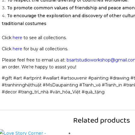
To promote common values of friendship and peace among
To encourage the exploration and discovery of other cultu
traditional costumes
Click
here
to see all collections.
Click
here
for buy all collections.
Please feel free to email us at:
bsartstudioworkshop@gmail.co
an order. We’re happy to assist you!
#gift #art #artprint #wallart #artsouvenir #painting #drawing #t
#tranhinnghệthuật #MsDaupainting #Tranh_vẽ #Tranh_in #tran
#decor #trang_trí_nhà #văn_hóa_Việt #quà_tặng
Related products