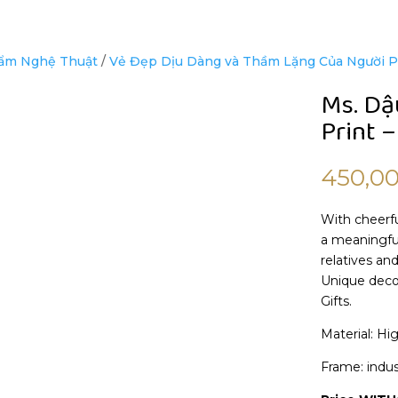
ẩm Nghệ Thuật
/
Vẻ Đẹp Dịu Dàng và Thầm Lặng Của Người 
Ms. Dậ
Print –
450,0
With cheerfu
a meaningful
relatives and
Unique decor
Gifts.
Material: Hi
Frame: indus