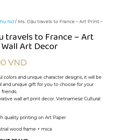
Phụ Nữ
/ Ms. Dậu travels to France – Art Print –
u travels to France – Art
 Wall Art Decor
00
VND
l colors and unique character designs, it will be
 and unique gift for you to choose for your
 friends.
ative wall art print decor. Vietnamese Cultural
gh quality printing on Art Paper
trial wood frame + mica