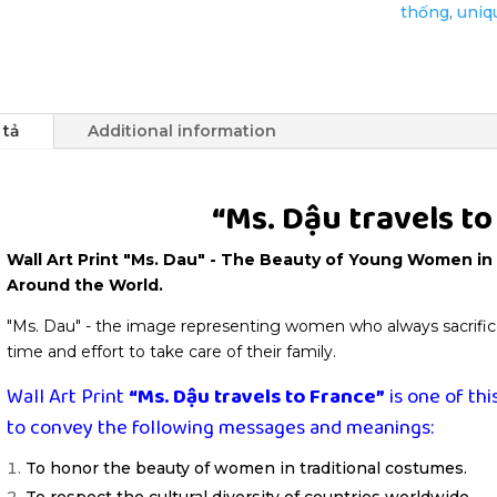
thống
,
uniqu
-
Wall
Art
Decor
quantity
 tả
Additional information
Wall Art Print
“Ms. Dậu travels to
Wall Art Print
"Ms. Dau" - The Beauty of Young Women in
Around the World.
"Ms. Dau" - the image representing women who always sacrifice s
time and effort to take care of their family.
Wall Art Print
“Ms. Dậu travels to France”
is one of thi
to convey the following messages and meanings:
To honor the beauty of women in traditional costumes.
To respect the cultural diversity of countries worldwide.