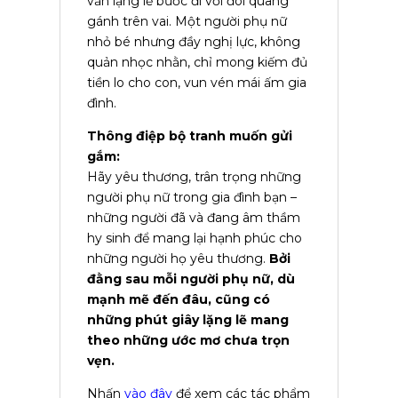
vẫn lặng lẽ bước đi với đôi quang
gánh trên vai. Một người phụ nữ
nhỏ bé nhưng đầy nghị lực, không
quản nhọc nhằn, chỉ mong kiếm đủ
tiền lo cho con, vun vén mái ấm gia
đình.
Thông điệp bộ tranh muốn gửi
gắm:
Hãy yêu thương, trân trọng những
người phụ nữ trong gia đình bạn –
những người đã và đang âm thầm
hy sinh để mang lại hạnh phúc cho
những người họ yêu thương.
Bởi
đằng sau mỗi người phụ nữ, dù
mạnh mẽ đến đâu, cũng có
những phút giây lặng lẽ mang
theo những ước mơ chưa trọn
vẹn.
Nhấn
vào đây
để xem các tác phẩm