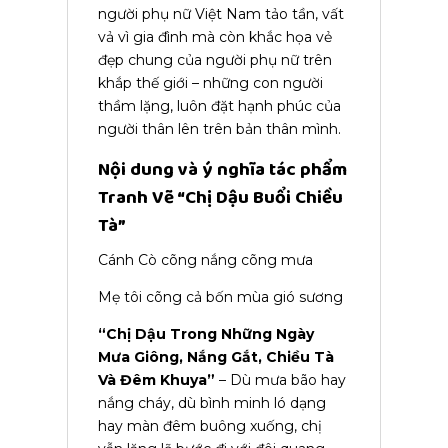
người phụ nữ Việt Nam tảo tần, vất
vả vì gia đình mà còn khắc họa vẻ
đẹp chung của người phụ nữ trên
khắp thế giới – những con người
thầm lặng, luôn đặt hạnh phúc của
người thân lên trên bản thân mình.
Nội dung và ý nghĩa tác phẩm
Tranh Vẽ
“Chị Dậu Buổi Chiều
Tà”
Cánh Cò cõng nắng cõng mưa
Mẹ tôi cõng cả bốn mùa gió sương
“Chị Dậu Trong Những Ngày
Mưa Giông, Nắng Gắt, Chiều Tà
Và Đêm Khuya”
– Dù mưa bão hay
nắng cháy, dù bình minh ló dạng
hay màn đêm buông xuống, chị