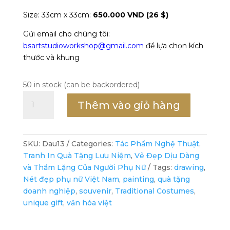
Size: 33cm x 33cm:
650.000 VND (26 $)
Gửi email cho chúng tôi:
bsartstudioworkshop@gmail.com
để lựa chọn kích
thước và khung
50 in stock (can be backordered)
Chị
Thêm vào giỏ hàng
Dậu
Buổi
Chiều
Tà
SKU:
Dau13
Categories:
Tác Phẩm Nghệ Thuật
,
-
Tranh In Quà Tặng Lưu Niệm
,
Vẻ Đẹp Dịu Dàng
Tranh
và Thầm Lặng Của Người Phụ Nữ
Tags:
drawing
,
In
Nét đẹp phụ nữ Việt Nam
,
painting
,
quà tặng
–
doanh nghiệp
,
souvenir
,
Traditional Costumes
,
Tranh
unique gift
,
văn hóa việt
Trang
Trí