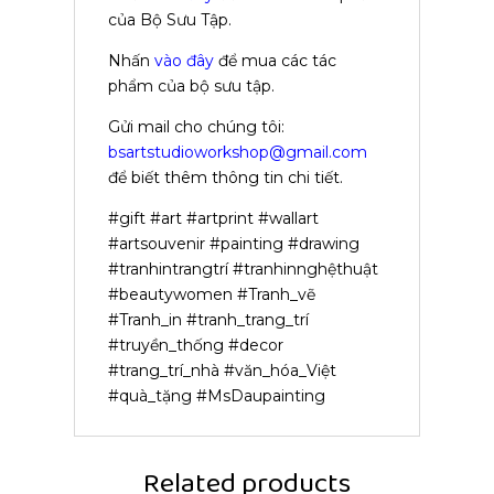
của Bộ Sưu Tập.
Nhấn
vào đây
để mua các tác
phẩm của bộ sưu tập.
Gửi mail cho chúng tôi:
bsartstudioworkshop@gmail.com
để biết thêm thông tin chi tiết.
#gift #art #artprint #wallart
#artsouvenir #painting #drawing
#tranhintrangtrí #tranhinnghệthuật
#beautywomen #Tranh_vẽ
#Tranh_in #tranh_trang_trí
#truyền_thống #decor
#trang_trí_nhà #văn_hóa_Việt
#quà_tặng #MsDaupainting
Related products