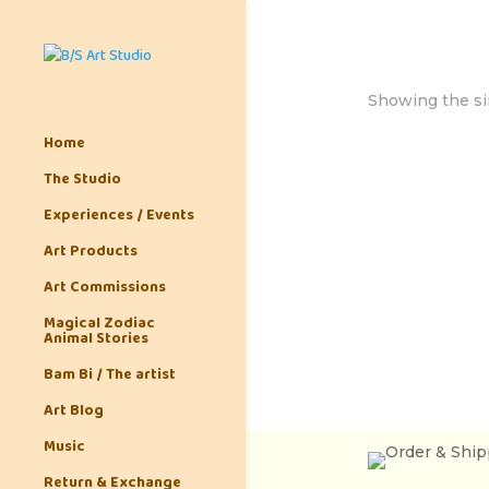
Showing the si
Home
The Studio
Experiences / Events
Art Products
Art Commissions
Magical Zodiac
Animal Stories
Bam Bi / The artist
Art Blog
Music
Return & Exchange