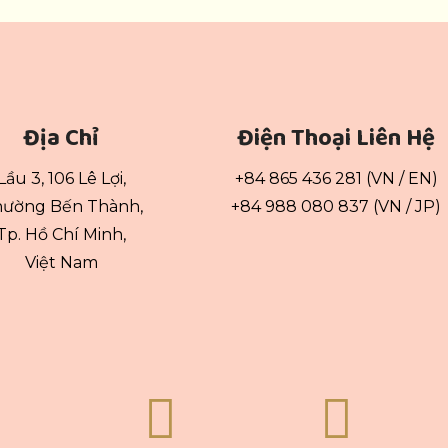
Địa Chỉ
Điện Thoại Liên Hệ
Lầu 3, 106 Lê Lợi,
+84 865 436 281 (VN / EN)
ường Bến Thành,
+84 988 080 837 (VN / JP)
Tp. Hồ Chí Minh,
Việt Nam

