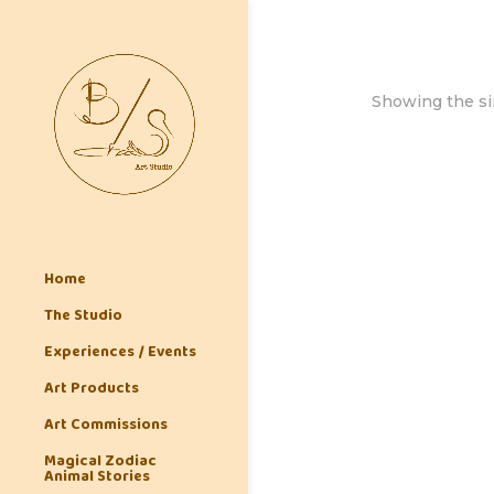
Showing the si
Home
The Studio
Experiences / Events
Art Products
Art Commissions
Magical Zodiac
Animal Stories