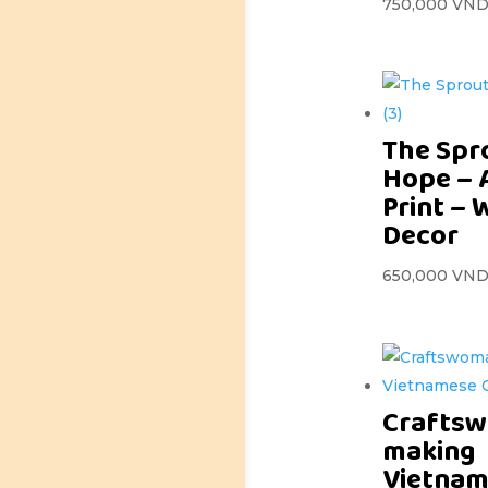
750,000
VN
The Spr
Hope – 
Print – 
Decor
650,000
VN
Crafts
making
Vietna