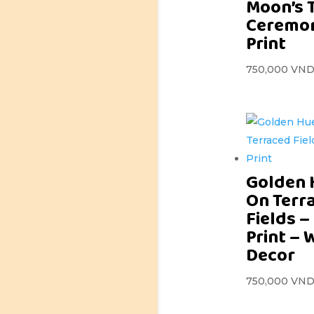
Moon’s 
Ceremon
Print
750,000
VN
Golden 
On Terr
Fields –
Print – 
Decor
750,000
VN