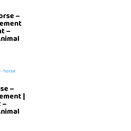
orse –
lement
nt –
Animal
D
se –
lement |
t –
Animal
D