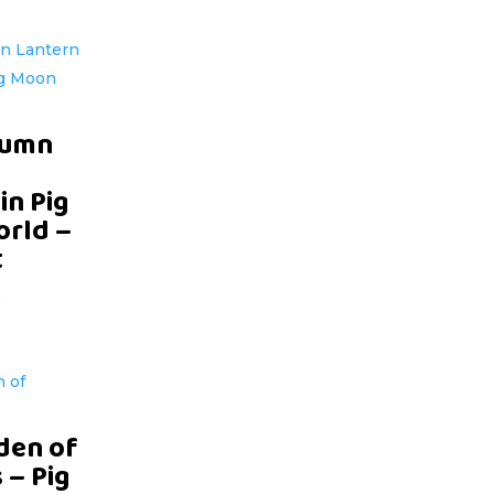
tumn
in Pig
rld –
t
D
den of
 – Pig