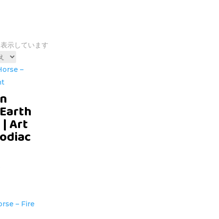
7を表示しています
in
 Earth
| Art
Zodiac
D