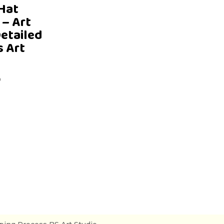
 Hat
 – Art
Detailed
s Art
D