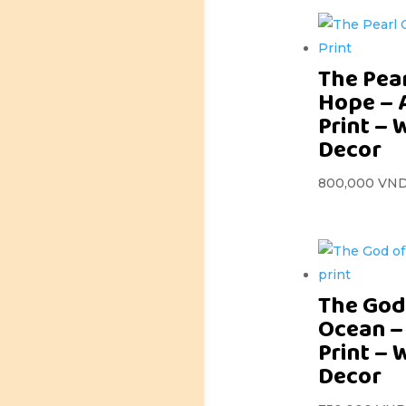
The Pea
Hope – 
Print – 
Decor
800,000
VN
The God
Ocean –
Print – 
Decor