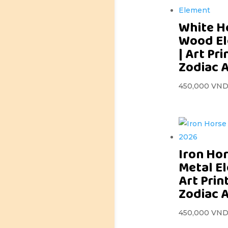
White H
Wood E
| Art Pri
Zodiac 
450,000
VN
Iron Hor
Metal E
Art Prin
Zodiac 
450,000
VN