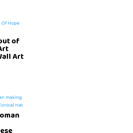
D
out of
Art
Wall Art
D
woman
mese