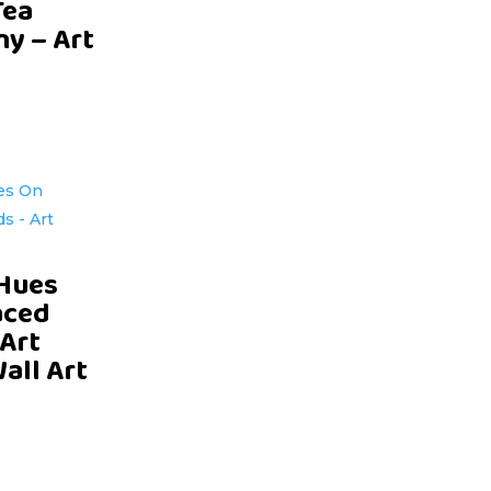
Tea
y – Art
D
Hues
aced
 Art
Wall Art
D