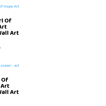
rl Of
Art
Wall Art
D
 Of
 Art
Wall Art