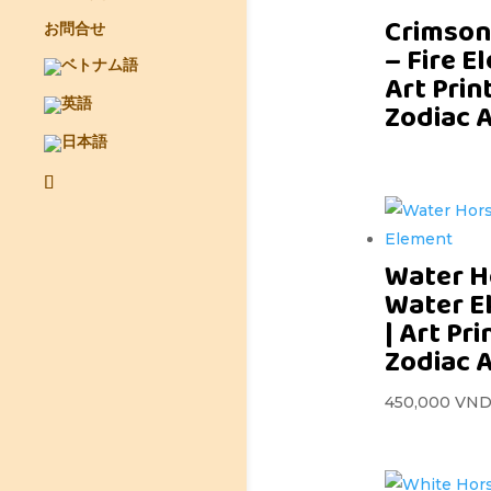
Crimson
お問合せ
– Fire E
Art Prin
Zodiac 
Water H
Water E
| Art Pri
Zodiac 
450,000
VN