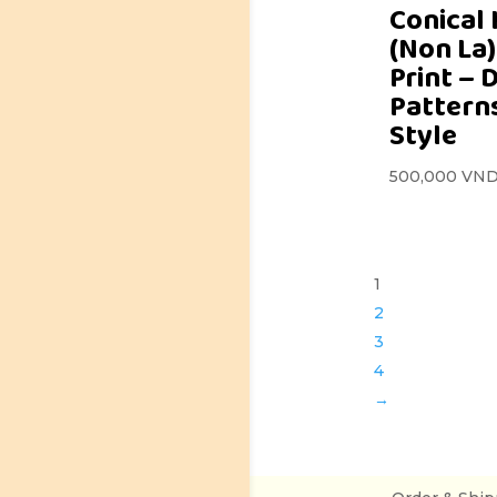
Conical
(Non La)
Print – 
Pattern
Style
500,000
VN
1
2
3
4
→