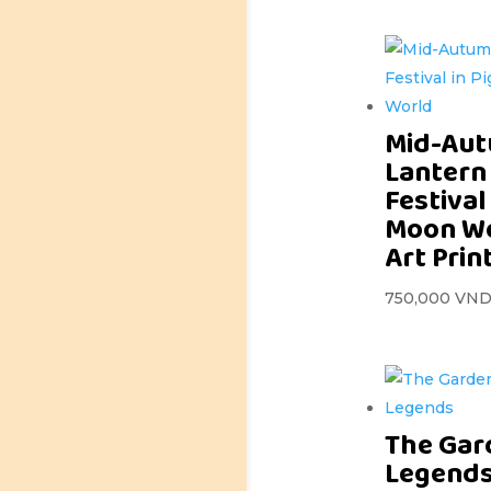
Mid-Au
Lantern
Festival 
Moon Wo
Art Prin
750,000
VN
The Gar
Legends