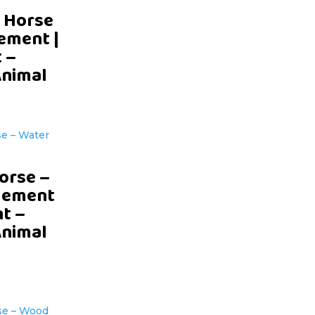
 Horse
lement |
t –
Animal
orse –
lement
nt –
Animal
D